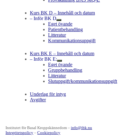
Kurs BK D – Innehåll och datum
– Inför BK D
Eget övande
Patientbehandling
Litteratur
Kommunikationsuppgift
Kurs BK E – Innehåll och datum
– Inför BK E:
Eget övande
Gruppbehandling
Litteratur
Slutuppgift/kommunikationsuppgift
Underlag för intyg
Avgifter
Institutet för Basal Kroppskännedom –
info@ibk.nu
Integritetspolicy
–
Cookiepolicy