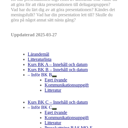
att göra för att rikta presentationen till deltagargruppen?
Vad har du lärt dig av att göra presentationen? Kändes det
meningsfullt? Vad har din presentation lett till? Skulle du
göra på något annat sätt nästa gång?
Uppdaterad 2025-03-27
Lärandemål
Litteraturlista
Kurs BK A – Innehåll och datum
Kurs BK B – Innehåll och datum
– Inför BK B
Eget övande
Kommunikationsuppgift
Litteratur
Kurs BK C – Innehåll och datum
– Inför BK C
Eget övande
Kommunikationsuppgift
Litteratur
Provskattning BAS MQ-E