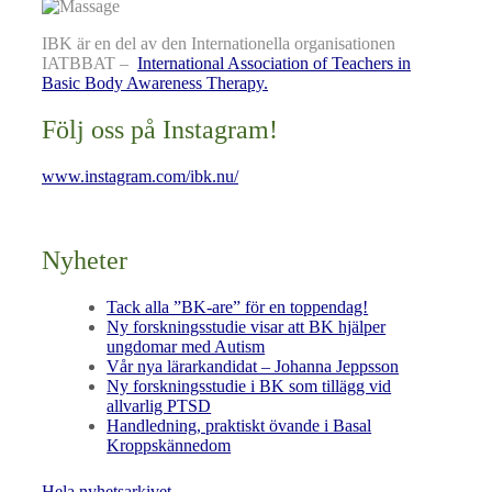
IBK är en del av den Internationella organisationen
IATBBAT –
International Association of Teachers in
Basic Body Awareness Therapy.
Följ oss på Instagram!
www.instagram.com/ibk.nu/
Nyheter
Tack alla ”BK-are” för en toppendag!
Ny forskningsstudie visar att BK hjälper
ungdomar med Autism
Vår nya lärarkandidat – Johanna Jeppsson
Ny forskningsstudie i BK som tillägg vid
allvarlig PTSD
Handledning, praktiskt övande i Basal
Kroppskännedom
Hela nyhetsarkivet