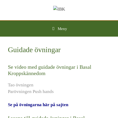
Hoppa
till
innehåll
Meny
Guidade övningar
Se video med guidade övningar i Basal
Kroppskännedom
Tao övningen
Parövningen Push hands
Se på övningarna här på sajten
Lyssna till guidade övningar i Basal