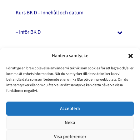
Kurs BK D – Innehåll och datum
– Inför BK D
Kurs BK E – Innehåll och datum
Hantera samtycke
För att ge en bra upplevelse använder vi teknik som cookies för att lagra och/eller
– Inför BK E:
komma åt enhetsinformation. När du samtycker till dessa tekniker kan vi
behandla data som surfbeteende eller unika ID:n på denna webbplats. Om du
inte samtycker eller om du återkallar ditt samtycke kan detta påverka vissa
Underlag för intyg
funktioner negativt.
Acceptera
Avgifter
Neka
Visa preferenser