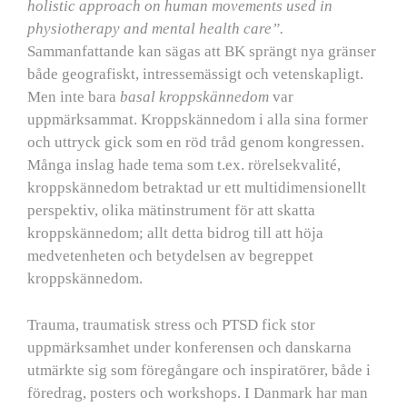
holistic approach on human movements used in
physiotherapy and mental health care”.
Sammanfattande kan sägas att BK sprängt nya gränser
både geografiskt, intressemässigt och vetenskapligt.
Men inte bara
basal kroppskännedom
var
uppmärksammat. Kroppskännedom i alla sina former
och uttryck gick som en röd tråd genom kongressen.
Många inslag hade tema som t.ex. rörelsekvalité,
kroppskännedom betraktad ur ett multidimensionellt
perspektiv, olika mätinstrument för att skatta
kroppskännedom; allt detta bidrog till att höja
medvetenheten och betydelsen av begreppet
kroppskännedom.
Trauma, traumatisk stress och PTSD fick stor
uppmärksamhet under konferensen och danskarna
utmärkte sig som föregångare och inspiratörer, både i
föredrag, posters och workshops. I Danmark har man