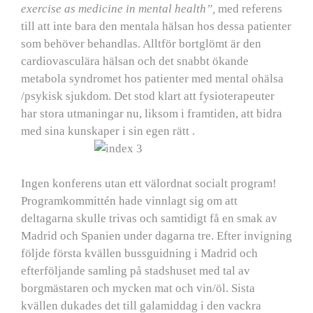
exercise as medicine in mental health”,
med referens
till att inte bara den mentala hälsan hos dessa patienter
som behöver behandlas. Alltför bortglömt är den
cardiovasculära hälsan och det snabbt ökande
metabola syndromet hos patienter med mental ohälsa
/psykisk sjukdom. Det stod klart att fysioterapeuter
har stora utmaningar nu, liksom i framtiden, att bidra
med sina kunskaper i sin egen rätt .
Ingen konferens utan ett välordnat socialt program!
Programkommittén hade vinnlagt sig om att
deltagarna skulle trivas och samtidigt få en smak av
Madrid och Spanien under dagarna tre. Efter invigning
följde första kvällen bussguidning i Madrid och
efterföljande samling på stadshuset med tal av
borgmästaren och mycken mat och vin/öl. Sista
kvällen dukades det till galamiddag i den vackra