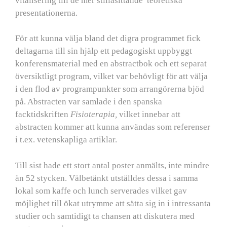
vitalisering till de mer stillasittande teoretiska
presentationerna.
För att kunna välja bland det digra programmet fick
deltagarna till sin hjälp ett pedagogiskt uppbyggt
konferensmaterial med en abstractbok och ett separat
översiktligt program, vilket var behövligt för att välja
i den flod av programpunkter som arrangörerna bjöd
på. Abstracten var samlade i den spanska
facktidskriften
Fisioterapia,
vilket innebar att
abstracten kommer att kunna användas som referenser
i t.ex. vetenskapliga artiklar.
Till sist hade ett stort antal poster anmälts, inte mindre
än 52 stycken. Välbetänkt utställdes dessa i samma
lokal som kaffe och lunch serverades vilket gav
möjlighet till ökat utrymme att sätta sig in i intressanta
studier och samtidigt ta chansen att diskutera med