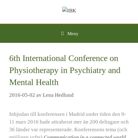
Hoppa
till
innehåll
Meny
6th International Conference on
Physiotherapy in Psychiatry and
Mental Health
2016-05-02
av
Lena Hedlund
Inbjudan till konferensen i Madrid under tiden den 9-
11 mars 2016 hade attraherat mer än 200 deltagare och
36 länder var representerade. Konferensens tema (och
möjligen syfte)
Communication in a connected world