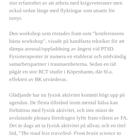
stor erfarenhet av att arbeta med krigsveteraner men
också sedan länge med flyktingar som utsatts för
tortyr.
Den workshop som röstades fram som ”konferensens
bästa workshop”, visade på handfasta tekniker för att
dämpa arousal/uppladdning av ångest vid PTSD.
Fysioterapeuter är numera en etablerat och nödvändig
samarbetspartner i traumaenheterna. Sedan en tid
pågår en stor RCT studie i Köpenhamn, där bl.a.
effekten av BK utvärderas.
Glädjande har nu fysisk aktivitet kommit högt upp på
agendan. De flesta tillstånd inom mental hälsa kan
förbättras med fysisk aktivitet, och inte minst de
avslutande plenara föredragen lyfte fram vikten av FA.
Det är dags att ta fysisk aktivitet på allvar, och en titel
löd, ”
The road less travelled- From brain science to