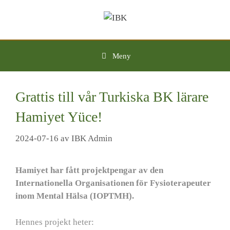
Hoppa
till
innehåll
Meny
Grattis till vår Turkiska BK lärare
Hamiyet Yüce!
2024-07-16
av
IBK Admin
Hamiyet har fått projektpengar av den
Internationella Organisationen för Fysioterapeuter
inom Mental Hälsa (IOPTMH).
Hennes projekt heter: