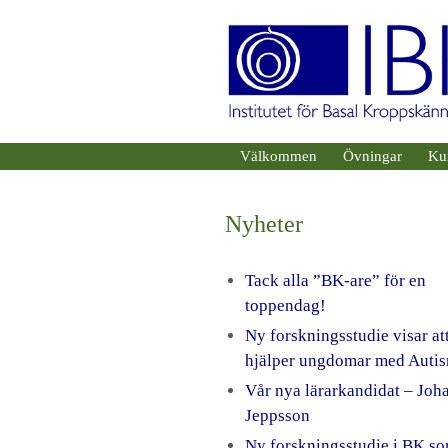
Hoppa
till
innehåll
Välkommen
Övningar
Ku
Nyheter
Tack alla ”BK-are” för en
toppendag!
Ny forskningsstudie visar at
hjälper ungdomar med Auti
Vår nya lärarkandidat – Joh
Jeppsson
Ny forskningsstudie i BK s