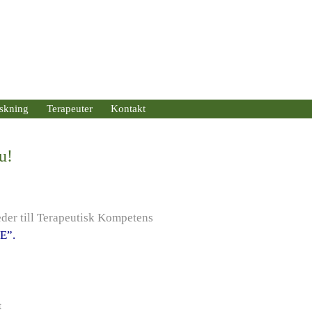
skning
Terapeuter
Kontakt
u!
eder till Terapeutisk Kompetens
E”.
t