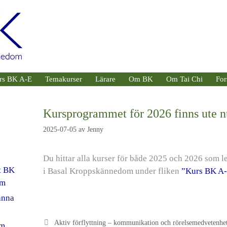
rs BK A-E
Temakurser
Lärare
Om BK
Om Tai Chi
For
Kursprogrammet för 2026 finns ute n
2025-07-05
av
Jenny
Du hittar alla kurser för både 2025 och 2026 som l
t BK
i Basal Kroppskännedom under fliken
”Kurs BK A-
sm
anna
Aktiv förflyttning – kommunikation och rörelsemedvetenhe
om