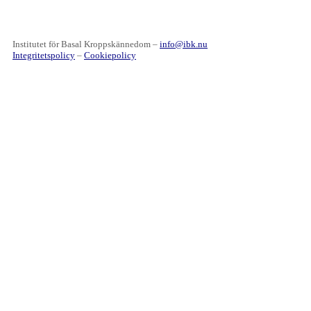
Institutet för Basal Kroppskännedom –
info@ibk.nu
Integritetspolicy
–
Cookiepolicy